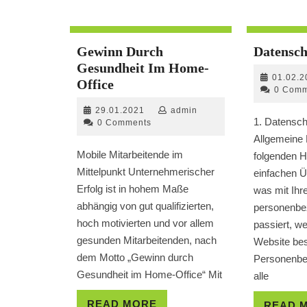
Gewinn Durch
Datensch
Gesundheit Im Home-
01.02.2
Gewinn
Office
0 Comm
Durch
29.01.2021
admin
29.01.2021
admin
Gesundheit
1. Datensch
0 Comments
Im
Allgemeine 
Home-
Mobile Mitarbeitende im
folgenden H
Office
Mittelpunkt Unternehmerischer
einfachen Ü
Erfolg ist in hohem Maße
was mit Ihr
abhängig von gut qualifizierten,
personenbe
hoch motivierten und vor allem
passiert, w
gesunden Mitarbeitenden, nach
Website be
dem Motto „Gewinn durch
Personenbe
Gesundheit im Home-Office“ Mit
alle
READ
READ MORE
READ 