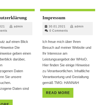
Datenschutzerklärung
Impressum
utzerklärung
Impressum
01.02.2021
admin
30.01.2021
admin
021
admin
30.01.2021
admin
ents
0 Comments
utz auf einen Blick
Ich freue mich über Ihren
Hinweise Die
Besuch auf meiner Website und
inweise geben einen
Ihr Interesse am
berblick darüber,
Leistungsangebot der WHoO.
en
Hier finden Sie einige Hinweise
zogenen Daten
zu Verantwortlichen. Inhaltliche
enn Sie unsere
Verantwortung und Gestaltung
suchen.
gemäß TMG: HANNAH
zogene Daten sind
READ
READ MORE
MORE
READ
MORE