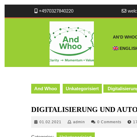
Skip
+4970327840220
wel
to
content
AN’D WHO
ENGLIS
And Whoo
Unkategorisiert
Digitalisieru
DIGITALISIERUNG UND AUT
01.02.2021
admin
01.02.2021
admin
0 Comments
1
Categories:
Unkategorisiert