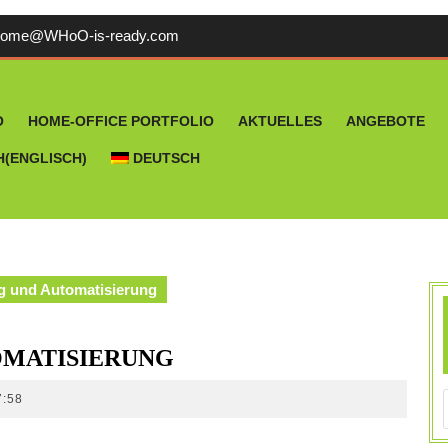
welcome@WHoO-
come@WHoO-is-ready.com
is-
ready.com
O
HOME-OFFICE PORTFOLIO
AKTUELLES
ANGEBOTE
H
(
ENGLISCH
)
DEUTSCH
ng und Automatisierung
OMATISIERUNG
7:58