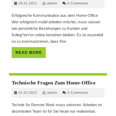
29.01.2021
admin
29.01.2021
admin
0 Comments
Und
Dezentraler
Erfolgreiche Kommunikation aus dem Home-Office
Teamgeist
Wer erfolgreich mobil arbeiten möchte, muss wissen
wie persönliche Beziehungen zu Kunden und
Kolleg*inn*en online bestehen bleiben. Es ist essentiell
so zu kommunizieren, dass Ihre
READ
READ MORE
MORE
Technisc
Technische Fragen Zum Home-Office
Fragen
01.02.2021
admin
01.02.2021
admin
0 Comments
Zum
Home-
Technik für Remote Work muss stimmen Arbeiten im
Office
dezentralen Team ist für Sie heute nur realisierbar,