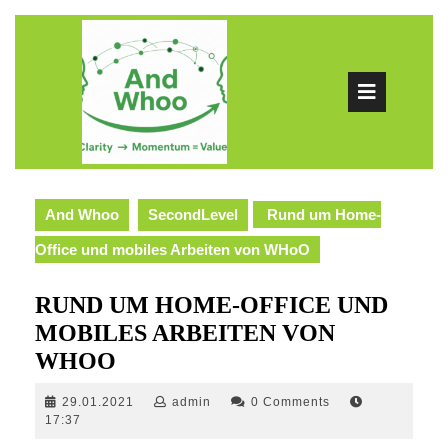
Skip
to
content
Ope
Butt
And Whoo
SecondLevel
Rund um Home-
Office und mobiles Arbeiten von WHoO
RUND UM HOME-OFFICE UND
MOBILES ARBEITEN VON
WHOO
29.01.2021
admin
29.01.2021
admin
0 Comments
17:37