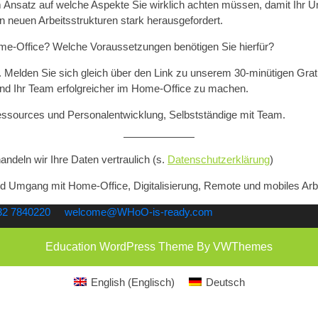
 Ansatz auf welche Aspekte Sie wirklich achten müssen, damit Ihr U
en neuen Arbeitsstrukturen stark herausgefordert.
ome-Office? Welche Voraussetzungen benötigen Sie hierfür?
 Melden Sie sich gleich über den Link zu unserem 30-minütigen Grat
nd Ihr Team erfolgreicher im Home-Office zu machen.
ssources und Personalentwicklung, Selbstständige mit Team.
andeln wir Ihre Daten vertraulich (s.
Datenschutzerklärung
)
d Umgang mit Home-Office, Digitalisierung, Remote und mobiles Arb
032 7840220
welcome@WHoO-is-ready.com
Education WordPress Theme
By VWThemes
Scroll
Up
English
(
Englisch
)
Deutsch