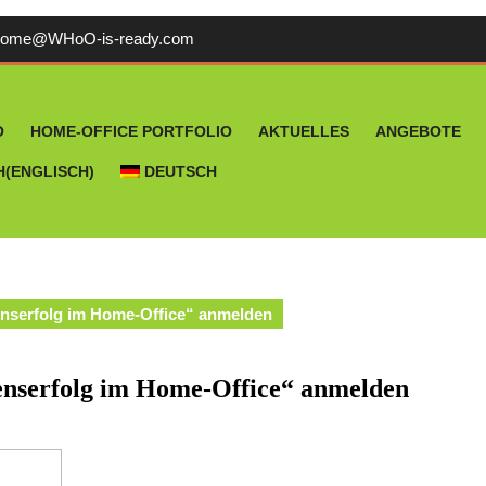
welcome@WHoO-
come@WHoO-is-ready.com
is-
ready.com
O
HOME-OFFICE PORTFOLIO
AKTUELLES
ANGEBOTE
H
(
ENGLISCH
)
DEUTSCH
nserfolg im Home-Office“ anmelden
nserfolg im Home-Office“ anmelden