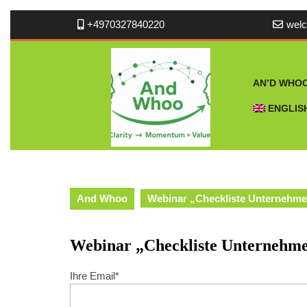
Skip
+4970327840220
wel
to
content
AN’D WHO
ENGLIS
And Whoo
Webinar „Checkliste Unternehme
Webinar „Checkliste Unternehme
Ihre Email*