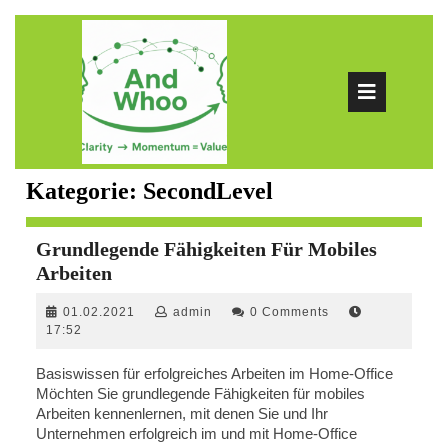
Skip
to
content
Ope
Butt
Kategorie:
SecondLevel
Grundlegende Fähigkeiten Für Mobiles
Grundlegende
Arbeiten
Fähigkeiten
01.02.2021
admin
01.02.2021
admin
0 Comments
Für
17:52
Mobiles
Arbeiten
Basiswissen für erfolgreiches Arbeiten im Home-Office
Möchten Sie grundlegende Fähigkeiten für mobiles
Arbeiten kennenlernen, mit denen Sie und Ihr
Unternehmen erfolgreich im und mit Home-Office