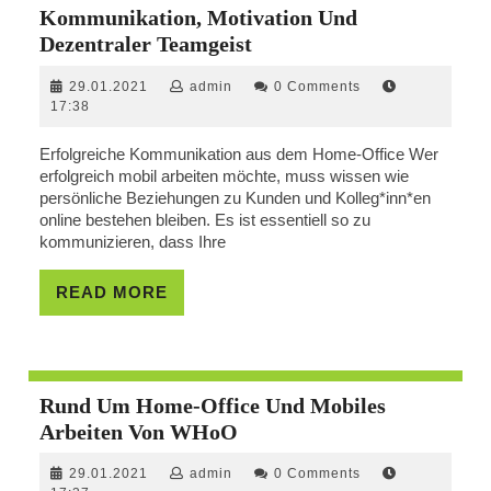
Kommunikation, Motivation Und
Kommunikation,
Dezentraler Teamgeist
Motivation
29.01.2021
admin
29.01.2021
admin
0 Comments
Und
17:38
Dezentraler
Teamgeist
Erfolgreiche Kommunikation aus dem Home-Office Wer
erfolgreich mobil arbeiten möchte, muss wissen wie
persönliche Beziehungen zu Kunden und Kolleg*inn*en
online bestehen bleiben. Es ist essentiell so zu
kommunizieren, dass Ihre
READ
READ MORE
MORE
Rund Um Home-Office Und Mobiles
Rund
Arbeiten Von WHoO
Um
29.01.2021
admin
29.01.2021
admin
0 Comments
Home-