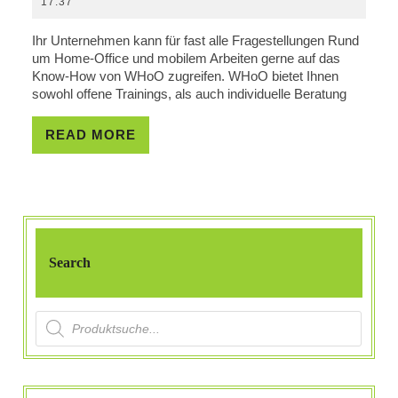
17:37
Office
Und
Ihr Unternehmen kann für fast alle Fragestellungen Rund
Mobiles
um Home-Office und mobilem Arbeiten gerne auf das
Know-How von WHoO zugreifen. WHoO bietet Ihnen
Arbeiten
sowohl offene Trainings, als auch individuelle Beratung
Von
WHoO
READ
READ MORE
MORE
Search
Products search