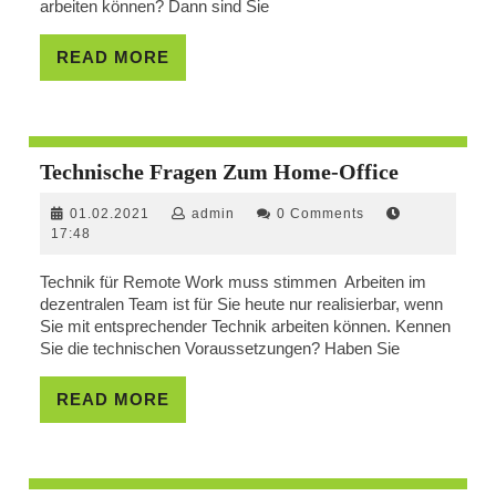
arbeiten können? Dann sind Sie
READ
READ MORE
MORE
Technisch
Technische Fragen Zum Home-Office
Fragen
01.02.2021
admin
01.02.2021
admin
0 Comments
Zum
17:48
Home-
Office
Technik für Remote Work muss stimmen Arbeiten im
dezentralen Team ist für Sie heute nur realisierbar, wenn
Sie mit entsprechender Technik arbeiten können. Kennen
Sie die technischen Voraussetzungen? Haben Sie
READ
READ MORE
MORE